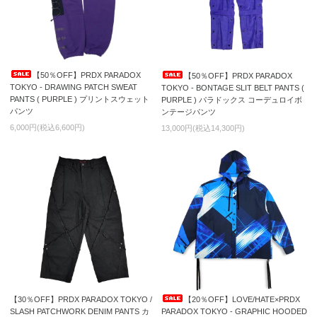
【50％OFF】PRDX PARADOX
【50％OFF】PRDX PARADOX
TOKYO - DRAWING PATCH SWEAT
TOKYO - BONTAGE SLIT BELT PANTS (
PANTS ( PURPLE ) プリントスウェット
PURPLE ) パラドックス コーデュロイボ
パンツ
ンテージパンツ
6,000円(税込6,600円)
13,000円(税込14,300円)
【30％OFF】PRDX PARADOX TOKYO /
【20％OFF】LOVE/HATE×PRDX
SLASH PATCHWORK DENIM PANTS カ
PARADOX TOKYO - GRAPHIC HOODED