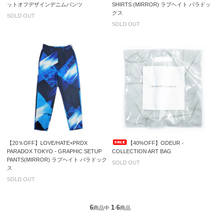
ットオフデザインデニムパンツ
SHIRTS (MIRROR) ラブヘイト パラドッ
クス
SOLD OUT
SOLD OUT
【20％OFF】LOVE/HATE×PRDX
【40%OFF】ODEUR -
PARADOX TOKYO - GRAPHIC SETUP
COLLECTION ART BAG
PANTS(MIRROR) ラブヘイト パラドック
SOLD OUT
ス
SOLD OUT
6
1
6
商品中
-
商品