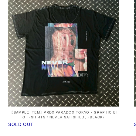
【SAMPLE ITEM】PRDX PARADOX TOKYO - GRAPHIC BI
G T-SHIRTS「NEVER SATISFIED」(BLACK)
SOLD OUT