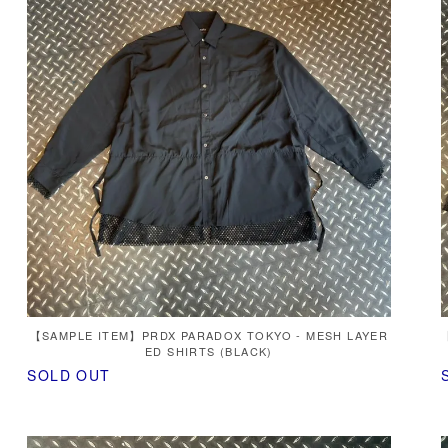
【SAMPLE ITEM】PRDX PARADOX TOKYO - MESH LAYER
ED SHIRTS (BLACK)
SOLD OUT