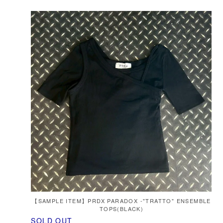
【SAMPLE ITEM】PRDX PARADOX -"TRATTO" ENSEMBLE
TOPS(BLACK)
SOLD OUT