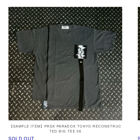
【SAMPLE ITEM】PRDX PARADOX TOKYO RECONSTRUC
TED BIG TEE 06
SOLD OUT