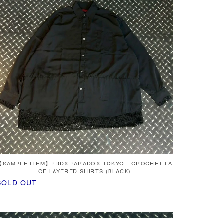
【SAMPLE ITEM】PRDX PARADOX TOKYO - CROCHET LA
CE LAYERED SHIRTS (BLACK)
SOLD OUT