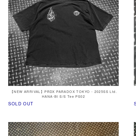
【NEW ARRIVAL】PRDX PARADOX TOKYO - 2025SS Ltd.
HANA-BI S/S Tee PS02
SOLD OUT