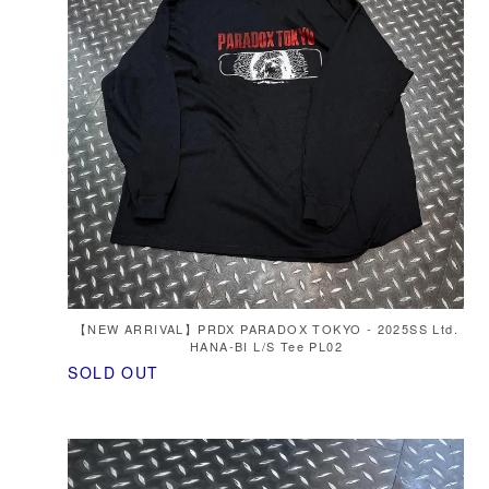
【NEW ARRIVAL】PRDX PARADOX TOKYO - 2025SS Ltd.
HANA-BI L/S Tee PL02
SOLD OUT