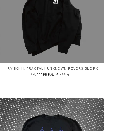
【RYHKI×H>FRACTAL】UNKNOWN REVERSIBLE PK
14,000円(税込15,400円)