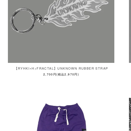
【RYHKI×H>FRACTAL】UNKNOWN RUBBER STRAP
2,700円(税込2,970円)