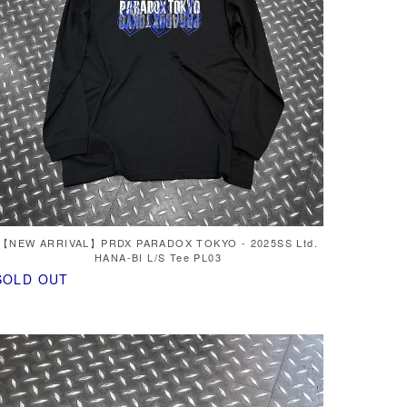
【NEW ARRIVAL】PRDX PARADOX TOKYO - 2025SS Ltd.
HANA-BI L/S Tee PL03
SOLD OUT